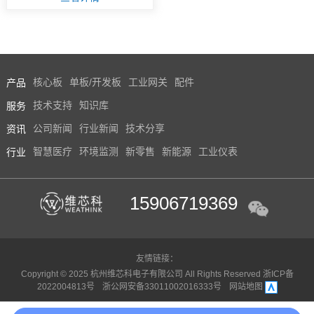
产品
核心板
单板/开发板
工业网关
配件
服务
技术支持
知识库
资讯
公司新闻
行业新闻
技术分享
行业
智慧医疗
环境监测
新零售
新能源
工业仪表
15906719369
友情链接：
Copyright © 2025 杭州维芯科电子有限公司 All Rights Reserved
浙ICP备
2022004813号
浙公网安备33011002016333号
网站地图