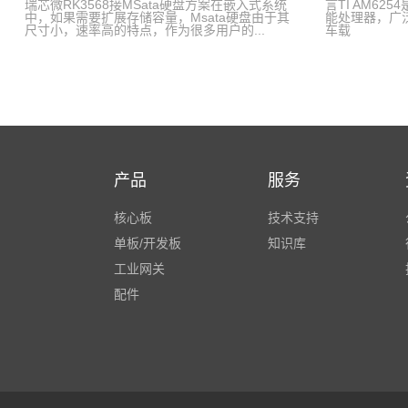
瑞芯微RK3568接MSata硬盘方案在嵌入式系统
言TI AM62
本文就瑞
中，如果需要扩展存储容量，Msata硬盘由于其
能处理器，广
尺寸小，速率高的特点，作为很多用户的...
车载
产品
服务
核心板
技术支持
单板/开发板
知识库
工业网关
配件