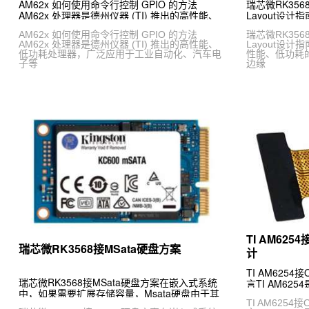
AM62x 如何使用命令行控制 GPIO 的方法
瑞芯微RK3568
AM62x 处理器是德州仪器 (TI) 推出的高性能、
Layout设计
低功耗处理器，广泛应用于工业自动化、汽车电
性能、低功耗
AM62x 如何使用命令行控制 GPIO 的方法
瑞芯微RK3568
子等
边缘
AM62x 处理器是德州仪器 (TI) 推出的高性能、
Layout设计
低功耗处理器，广泛应用于工业自动化、汽车电
性能、低功耗
子等
边缘
TI AM62
瑞芯微RK3568接MSata硬盘方案
计
TI AM625
瑞芯微RK3568接MSata硬盘方案在嵌入式系统
言TI AM62
中，如果需要扩展存储容量，Msata硬盘由于其
能处理器，广
尺寸小，速率高的特点，作为很多用户的首选，
TI AM625
车载