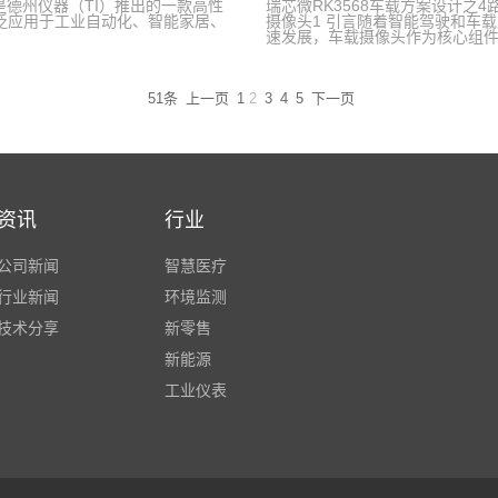
54是德州仪器（TI）推出的一款高性
瑞芯微RK3568车载方案设计之4路A
影响系
泛应用于工业自动化、智能家居、
摄像头1 引言随着智能驾驶和车
速发展，车载摄像头作为核心组件，
51条
上一页
1
2
3
4
5
下一页
资讯
行业
公司新闻
智慧医疗
行业新闻
环境监测
技术分享
新零售
新能源
工业仪表