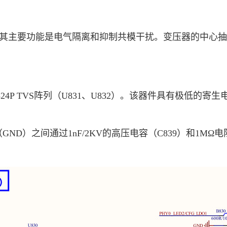
其主要功能是电气隔离和抑制共模干扰。变压器的中心抽头通过
p0524P TVS阵列（U831、U832）。该器件具有极
（GND）之间通过1nF/2KV的高压电容（C839）和1M