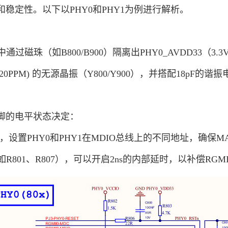
稳定性。以下以PHY0和PHY1为例进行解析。
磁珠（如B800/B900）隔离出PHY0_AVDD33（3.3
F/20PPM) 的无源晶振（Y800/Y900），并搭配18pF
脚的电平状态决定：
阻，设置PHY0和PHY1在MDIO总线上的不同地址，确保
如R801、R807），可以开启2ns的内部延时，以补偿RG