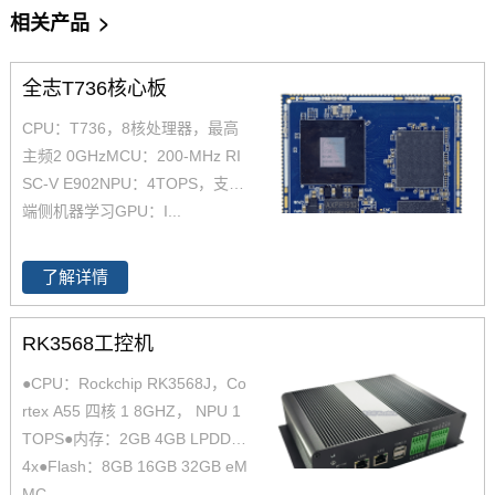
相关产品
>
全志T736核心板
CPU：T736，8核处理器，最高
主频2 0GHzMCU：200-MHz RI
SC-V E902NPU：4TOPS，支撑
端侧机器学习GPU：I...
了解详情
RK3568工控机
●CPU：Rockchip RK3568J，Co
rtex A55 四核 1 8GHZ， NPU 1
TOPS●内存：2GB 4GB LPDDR
4x●Flash：8GB 16GB 32GB eM
MC