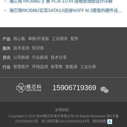
瑞芯微 RK3588J 扩展 PCIe 3.0 x4 插槽原理图设计详解
瑞芯微RK3588J实现SATA3.0连接NGFF M.2硬盘的硬件设计
指南
产品
核心板
单板/开发板
工业网关
配件
服务
技术支持
知识库
资讯
公司新闻
行业新闻
技术分享
行业
智慧医疗
环境监测
新零售
新能源
工业仪表
15906719369
友情链接：
Copyright © 2025 杭州维芯科电子有限公司 All Rights Reserved
浙ICP备
2022004813号
浙公网安备33011002016333号
网站地图