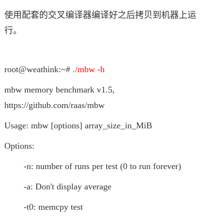
使用配套的交叉编译器编译好之后拷贝到机器上运
行。
root@weathink:~#
./mbw -h
mbw memory benchmark v1.5,
https://github.com/raas/mbw
Usage: mbw [options] array_size_in_MiB
Options:
-n: number of runs per test (0 to run forever)
-a: Don't display average
-t0: memcpy test