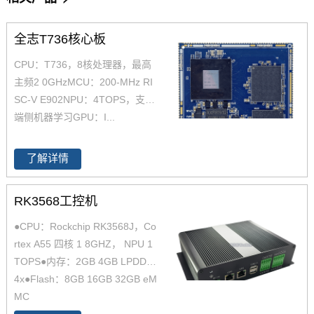
全志T736核心板
CPU：T736，8核处理器，最高
主频2 0GHzMCU：200-MHz RI
SC-V E902NPU：4TOPS，支撑
端侧机器学习GPU：I...
了解详情
RK3568工控机
●CPU：Rockchip RK3568J，Co
rtex A55 四核 1 8GHZ， NPU 1
TOPS●内存：2GB 4GB LPDDR
4x●Flash：8GB 16GB 32GB eM
MC